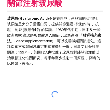
關節注射玻尿酸
玻尿酸(Hyaluronic Acid)
不是類固醇，是關節的潤滑劑。
玻尿酸是大分子量蛋白質，提供關節避震 (快動作時)、抗
壓、抗磨 (慢動作時) 的保護。1980年代中期，日本及一些
歐洲國家 嘗試將玻尿酸注入關節，認為這種 「
粘稠補充療
法
」(Viscosupplementation)，可以改善減緩關節退化。這
種保養方式如同汽車定期補充機油一般，日漸受到骨科界
關注；1997年，美國FDA也批准了玻尿酸對膝關節注射以
治療膝退化性關節炎。每半年至少注射一個療程 。兩者的
比較如下表所示