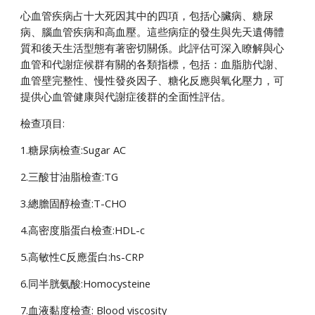
心血管疾病占十大死因其中的四項，包括心臟病、糖尿
病、腦血管疾病和高血壓。這些病症的發生與先天遺傳體
質和後天生活型態有著密切關係。此評估可深入瞭解與心
血管和代謝症候群有關的各類指標，包括：血脂肪代謝、
血管壁完整性、慢性發炎因子、糖化反應與氧化壓力，可
提供心血管健康與代謝症後群的全面性評估。
檢查項目:
1.糖尿病檢查:Sugar AC
2.三酸甘油脂檢查:TG
3.總膽固醇檢查:T-CHO
4.高密度脂蛋白檢查:HDL-c
5.高敏性C反應蛋白:hs-CRP
6.同半胱氨酸:Homocysteine
7.血液黏度檢查: Blood viscosity