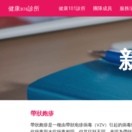
健康101診所
健康101診所
團隊成員
服務
Sk
帶狀皰疹
帶狀皰疹是一種由帶狀疱疹病毒（VZV）引起的病
此病毒與水痘病毒相同，但其症狀不同，表現為帶狀