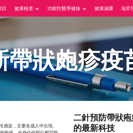
項目
健康檢查
功能性醫學健檢
健康減重
瑞昇
ip to main content
Skip to navigat
新帶狀皰疹疫
二針預防帶狀疱
的最新科技
毒性感染，主要在成人中出現。
的疱疹，全身任何部位都可能