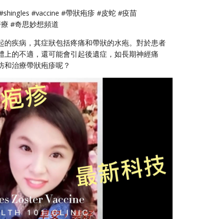
#shingles #vaccine #帶狀疱疹 #皮蛇 #疫苗
層醫療 #奇思妙想頻道
起的疾病，其症狀包括疼痛和帶狀的水疱。對於患者
體上的不適，還可能會引起後遺症，如長期神經痛
防和治療帶狀疱疹呢？