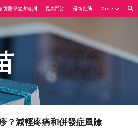
預防醫學皮膚檢測
長高門診
最新動態
More
ion
苗
疹？減輕疼痛和併發症風險