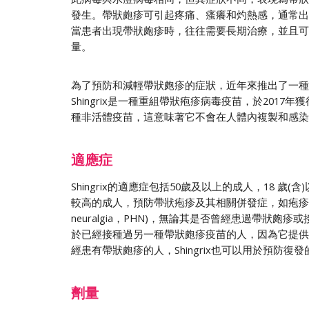
發生。帶狀皰疹可引起疼痛、瘙癢和灼熱感，通常出
當患者出現帶狀皰疹時，往往需要長期治療，並且可
量。
為了預防和減輕帶狀皰疹的症狀，近年來推出了一種新的疫
Shingrix是一種重組帶狀疱疹病毒疫苗，於2017
種非活體疫苗，這意味著它不會在人體內複製和感染
適應症
Shingrix的適應症包括50歲及以上的成人，18 歲
較高的成人，預防帶狀疱疹及其相關併發症，如疱疹後神經痛(
neuralgia，PHN)，無論其是否曾經患過帶狀皰疹或接
於已經接種過另一種帶狀皰疹疫苗的人，因為它提供
經患有帶狀皰疹的人，Shingrix也可以用於預防復
劑量