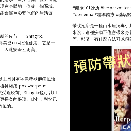
現在身體的一側或一個區域。
#健康101診所 #herpeszoster 
能會嚴重影響他們的生活質
#dementia #精準醫療 #基
帶狀疱疹是一種由水痘病毒引
來說，這種疾病不僅會帶來身
苗——Shingrix。
等。那麼，有什麼方法可以預
年獲得美國FDA批准使用。它是一
，因此安全性更高。
(含)以上且具有罹患帶狀疱疹風險
post-herpetic
受過疫苗。Shingrix也可以用
更長久的保護。此外，對於已
發的風險。